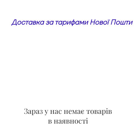
Доставка за тарифами Нової Пошти
box
Парфумерія
Аромати для дому
Де п
Зараз у нас немає товарів
в наявності