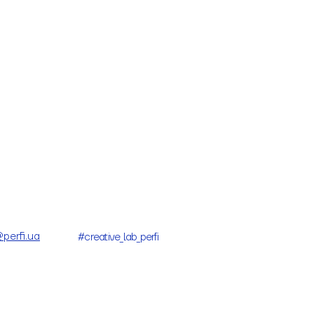
@perfi.ua
#creative_lab_perfi