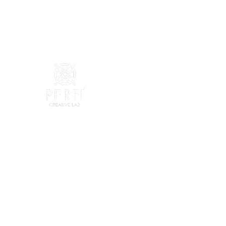
Головна
Holiday scent 